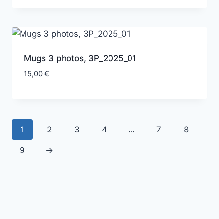
Mugs 3 photos, 3P_2025_01
15,00
€
1
2
3
4
…
7
8
9
→