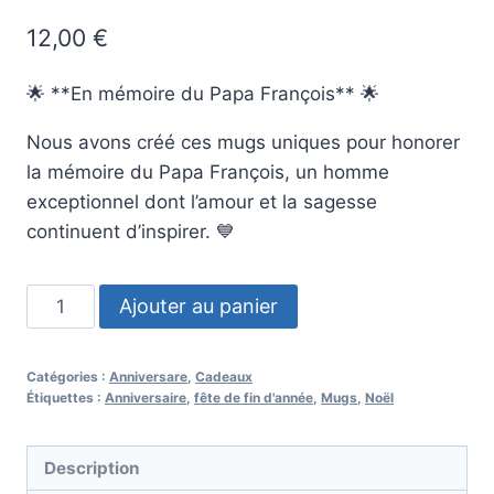
12,00
€
🌟 **En mémoire du Papa François** 🌟
Nous avons créé ces mugs uniques pour honorer
la mémoire du Papa François, un homme
exceptionnel dont l’amour et la sagesse
continuent d’inspirer. 💙
quantité
Ajouter au panier
de
Mugs
Catégories :
Anniversare
,
Cadeaux
en
Étiquettes :
Anniversaire
,
fête de fin d'année
,
Mugs
,
Noël
mémoire
du
Description
pape