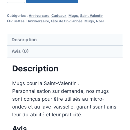
de
Mugs
Catégories :
Anniversare
,
Cadeaux
,
Mugs
,
Saint Valentin
Saint
Étiquettes :
Anniversaire
,
fête de fin d'année
,
Mugs
,
Noël
Valentin
Chats
Description
SVCh_2025_01
Avis (0)
Description
Mugs pour la Saint-Valentin .
Personnalisation sur demande, nos mugs
sont conçus pour être utilisés au micro-
ondes et au lave-vaisselle, garantissant ainsi
leur durabilité et leur praticité.
Avis