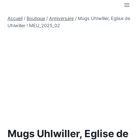
Aller
au
Accueil
/
Boutique
/
Anniversare
/
Mugs Uhlwiller, Eglise de
contenu
Uhlwiller ! MEU_2025_02
Mugs Uhlwiller, Eglise de