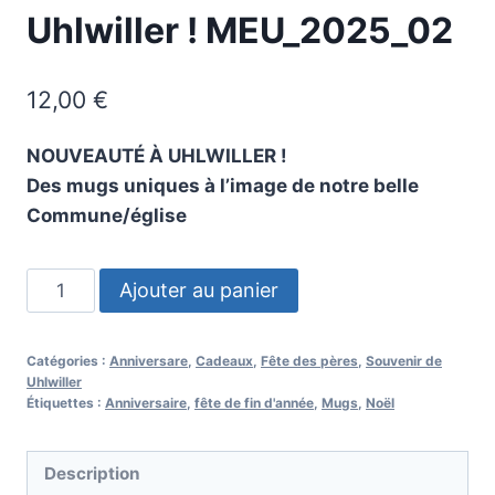
Uhlwiller ! MEU_2025_02
12,00
€
NOUVEAUTÉ À UHLWILLER !
Des mugs uniques à l’image de notre belle
Commune/église
quantité
Ajouter au panier
de
Mugs
Catégories :
Anniversare
,
Cadeaux
,
Fête des pères
,
Souvenir de
Uhlwiller,
Uhlwiller
Eglise
Étiquettes :
Anniversaire
,
fête de fin d'année
,
Mugs
,
Noël
de
Uhlwiller
Description
!